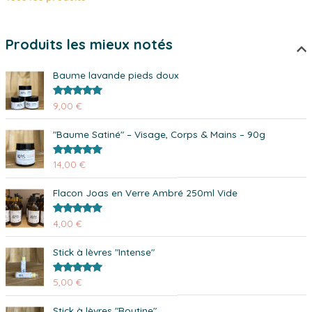
Produits les mieux notés
Baume lavande pieds doux
Note
5.00
9,00
€
sur 5
"Baume Satiné" – Visage, Corps & Mains – 90g
Note
5.00
14,00
€
sur 5
Flacon Joas en Verre Ambré 250ml Vide
Note
5.00
4,00
€
sur 5
Stick à lèvres "Intense"
Note
5.00
5,00
€
sur 5
Stick à lèvres "Routine"