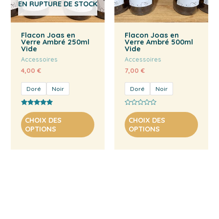
EN RUPTURE DE STOCK
Flacon Joas en
Flacon Joas en
Verre Ambré 250ml
Verre Ambré 500ml
Vide
Vide
Accessoires
Accessoires
4,00
€
7,00
€
Doré
Noir
Doré
Noir
Note
Note
Ce
Ce
5.00
0
CHOIX DES
CHOIX DES
sur 5
sur
produit
produi
OPTIONS
OPTIONS
5
a
a
plusieurs
plusie
variations.
variat
Les
Les
options
option
peuvent
peuve