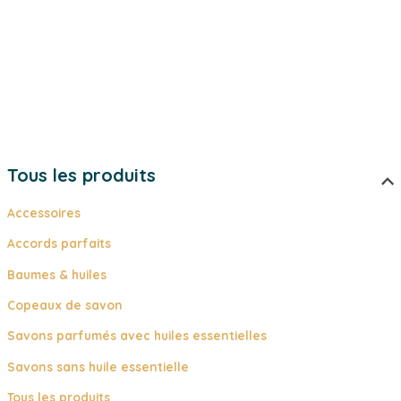
être
être
choisies
choisi
sur
sur
la
la
page
page
du
du
produit
produi
Tous les produits
Accessoires
Accords parfaits
Baumes & huiles
Copeaux de savon
Savons parfumés avec huiles essentielles
Savons sans huile essentielle
Tous les produits