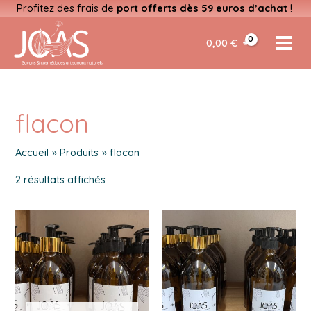
Profitez des frais de
port offerts dès 59 euros d’achat
!
Aller
0,00
€
au
MAIN
contenu
MEN
flacon
Accueil
Produits
flacon
2 résultats affichés